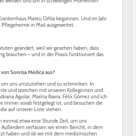
cher werden und um in schwierigen Momenten
Krankenhaus Mateu Orfila begonnen. Und im Jahr
 Pflegeheime in Maó ausgeweitet.
atuten geändert, weil wir gesehen haben, dass
g brauchen – und in der Praxis funktioniert das
s von Sonrisa Médica aus?
 um uns umzuziehen und zu schminken. In
ente und sprechen mit unseren Kolleginnen und
Adriana Aguilar, Marina Ibarra, Fèlix Gómez und ich
ie immer vorab festgelegt ist, und besuchen die
ie auf unserer Liste stehen.
 einmal etwa eine Stunde Zeit, um uns
 Außerdem verfassen wir einen Bericht, in dem
setzt haben und ob wir mit dem medizinischen