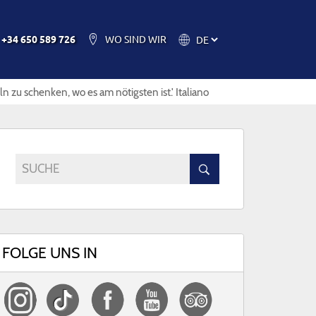
RESTAURANTS
FOTOS UND VIDEOS
KONTAKT
+34 650 589 726
WO SIND WIR
is 2 Jahre)
s 4 Jahre)
zu schenken, wo es am nötigsten ist.' Italiano
is 6 Jahre)
REM KONTO
 bis 12 Jahre)
 bis 17 Jahre)
SUCHE
FOLGE UNS IN
EINLOGGEN