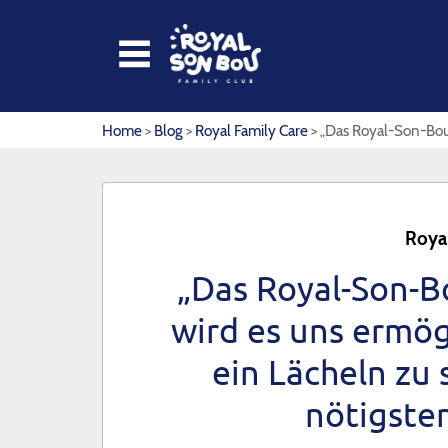
HOME
Home
>
Blog
>
Royal Family Care
> „Das Royal-Son-Bou-
APPARTEMENTS
ROYAL SON BOU
Royal
KIKOLAND
„Das Royal-Son-B
RESTAURANTS
wird es uns ermög
FOTOS UND VIDEOS
ein Lächeln zu
KONTAKT
nötigsten
ANGEBOTE