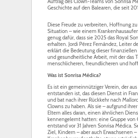
Auftrag des Clown-Teams von Sonrisa Méd
Geschichte auf den Balearen, die seit 201
Diese Freude zu verbreiten, Hoffnung zu
Situation – wie einem Krankenhausaufen
genug dafür, dass sie 2025 das Royal S
erhalten. Jordi Pérez Fernández, Leiter
erklärt die Bedeutung dieser finanzielle
und gesundheitliche Arbeit, mit der da
menschlicheren, freundlicheren und hof
Was ist Sonrisa Médica?
Es ist ein gemeinnütziger Verein, der 
entstanden ist, das diesen Dienst in Fra
und bat nach ihrer Rückkehr nach Mallor
Clowns zu haben. Als sie – aufgrund ihrer
Eltern alles daran, einen ähnlichen Diens
kennengelernt hatten: eine Gruppe von C
entstand vor 31 Jahren Sonrisa Médica. 
Ziel, Kindern – aber auch Erwachsenen –