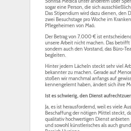
Sonrisa Médica unter anderem über Spen
sogar eine Person, die sich ausschließli
Das Stipendium wird dazu dienen, den Die
zwei Besuchstage pro Woche im Krankenh
Pflegeheimen von Maó.
Der Betrag von 7.000 € ist entscheiden
unsere Arbeit nicht machen. Das betrifft
sondern auch den Vorstand, das Büro-Tea
begleiten.
Hinter jedem Lächeln steckt sehr viel Arb
bekannter zu machen. Gerade auf Menorca
stoßen wir manchmal anfangs auf gewiss
kennengelernt haben, ändert sich ihre M
Ist es schwierig, den Dienst aufrechtzue
Ja, es ist herausfordernd, weil es viele Au
Beschaffung der nötigen Mittel steckt, d
qualitativ hochwertigen Dienst anbieten 
und sowohl künstlerisches als auch grun