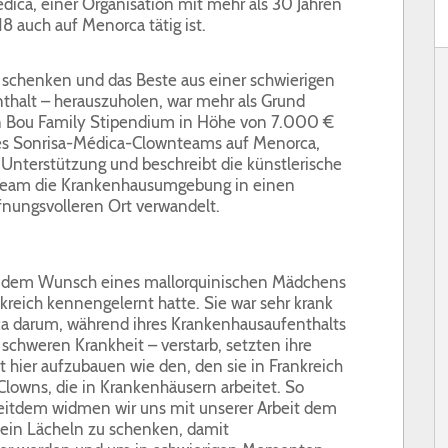
ica, einer Organisation mit mehr als 30 Jahren
8 auch auf Menorca tätig ist.
 schenken und das Beste aus einer schwierigen
thalt – herauszuholen, war mehr als Grund
on Bou Family Stipendium in Höhe von 7.000 €
 des Sonrisa-Médica-Clownteams auf Menorca,
n Unterstützung und beschreibt die künstlerische
s Team die Krankenhausumgebung in einen
fnungsvolleren Ort verwandelt.
aus dem Wunsch eines mallorquinischen Mädchens
nkreich kennengelernt hatte. Sie war sehr krank
ca darum, während ihres Krankenhausaufenthalts
 schweren Krankheit – verstarb, setzten ihre
t hier aufzubauen wie den, den sie in Frankreich
lowns, die in Krankenhäusern arbeitet. So
Seitdem widmen wir uns mit unserer Arbeit dem
 ein Lächeln zu schenken, damit