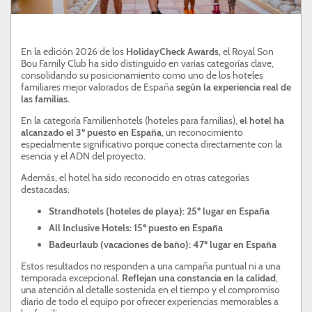
ATENCIÓN AL CLIENTE
SON BOU
En la edición 2026 de los
HolidayCheck Awards
, el Royal Son
Bou Family Club ha sido distinguido en varias categorías clave,
PROFESIONALES
consolidando su posicionamiento como uno de los hoteles
familiares mejor valorados de España
según la experiencia real de
las familias.
En la categoría Familienhotels (hoteles para familias),
el hotel ha
alcanzado el 3º puesto en España
, un reconocimiento
especialmente significativo porque conecta directamente con la
esencia y el ADN del proyecto.
Además, el hotel ha sido reconocido en otras categorías
destacadas:
Strandhotels (hoteles de playa): 25º lugar en España
All Inclusive Hotels: 15º puesto en España
Badeurlaub (vacaciones de baño): 47º lugar en España
Estos resultados no responden a una campaña puntual ni a una
temporada excepcional.
Reflejan una constancia en la calidad
,
una atención al detalle sostenida en el tiempo y el compromiso
diario de todo el equipo por ofrecer experiencias memorables a