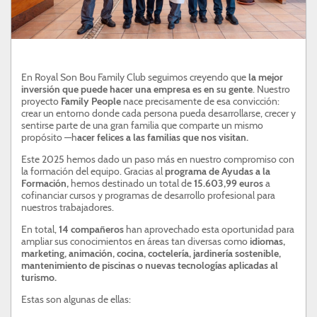
ATENCIÓN AL CLIENTE
SON BOU
PROFESIONALES
En Royal Son Bou Family Club seguimos creyendo que
la mejor
inversión que puede hacer una empresa es en su gente
. Nuestro
proyecto
Family People
nace precisamente de esa convicción:
crear un entorno donde cada persona pueda desarrollarse, crecer y
sentirse parte de una gran familia que comparte un mismo
propósito —h
acer felices a las familias que nos visitan.
Este 2025 hemos dado un paso más en nuestro compromiso con
la formación del equipo. Gracias al
programa de Ayudas a la
Formación,
hemos destinado un total de
15.603,99 euros
a
cofinanciar cursos y programas de desarrollo profesional para
nuestros trabajadores.
En total,
14 compañeros
han aprovechado esta oportunidad para
ampliar sus conocimientos en áreas tan diversas como
idiomas,
marketing, animación, cocina, coctelería, jardinería sostenible,
mantenimiento de piscinas o nuevas tecnologías aplicadas al
turismo.
Estas son algunas de ellas: