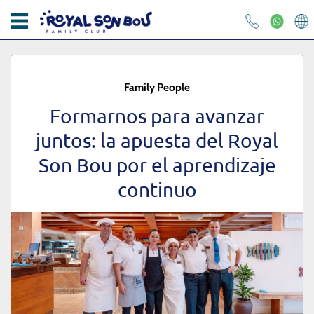
INICIO
APARTAMENTOS
Family People
ROYAL SON BOU
Formarnos para avanzar
juntos: la apuesta del Royal
KIKOLAND
Son Bou por el aprendizaje
Correo electrónico
RESTAURANTES
continuo
FOTOS Y VÍDEOS
Contraseña
CONTACTO
OFERTAS
¿Has olvidado tu contraseña?
BLOG
INICIAR SESIÓN
RESPONSABILIDAD SOCIAL