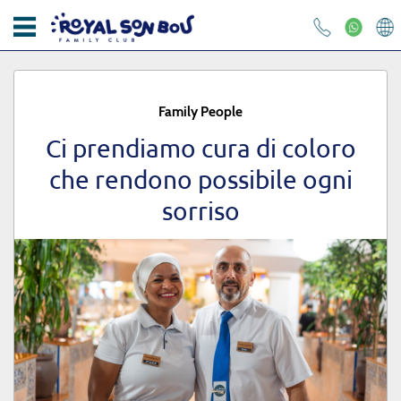
HOME
APPARTAMENTI
Family People
ROYAL SON BOU
Ci prendiamo cura di coloro
che rendono possibile ogni
KIKOLAND
sorriso
Posta elettronica
RISTORANTI
FOTO E VIDEO
Password
CONTATTO
OFFERTE
Hai dimenticato la tua password?
BLOG
REGISTRARSI
RESPONSABILITÀ SOCIALE