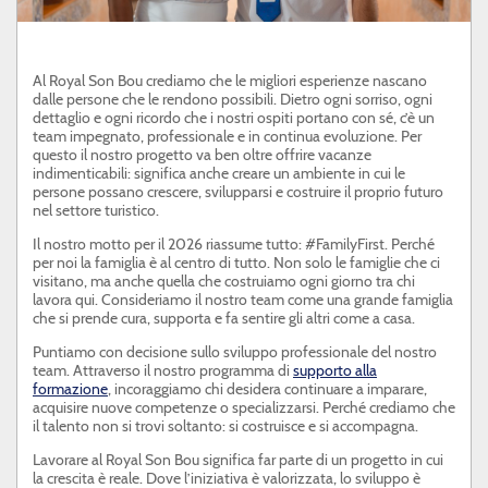
SERVIZIO CLIENTI
SON BOU
Al Royal Son Bou crediamo che le migliori esperienze nascano
dalle persone che le rendono possibili. Dietro ogni sorriso, ogni
PROFESSIONISTI
dettaglio e ogni ricordo che i nostri ospiti portano con sé, c’è un
team impegnato, professionale e in continua evoluzione. Per
questo il nostro progetto va ben oltre offrire vacanze
indimenticabili: significa anche creare un ambiente in cui le
persone possano crescere, svilupparsi e costruire il proprio futuro
nel settore turistico.
Il nostro motto per il 2026 riassume tutto: #FamilyFirst. Perché
per noi la famiglia è al centro di tutto. Non solo le famiglie che ci
visitano, ma anche quella che costruiamo ogni giorno tra chi
lavora qui. Consideriamo il nostro team come una grande famiglia
che si prende cura, supporta e fa sentire gli altri come a casa.
Puntiamo con decisione sullo sviluppo professionale del nostro
team. Attraverso il nostro programma di
supporto alla
formazione
, incoraggiamo chi desidera continuare a imparare,
acquisire nuove competenze o specializzarsi. Perché crediamo che
il talento non si trovi soltanto: si costruisce e si accompagna.
Lavorare al Royal Son Bou significa far parte di un progetto in cui
la crescita è reale. Dove l’iniziativa è valorizzata, lo sviluppo è