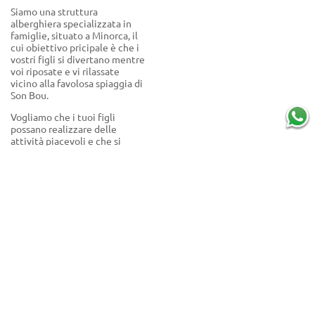
Siamo una struttura
alberghiera specializzata in
famiglie, situato a Minorca, il
cui obiettivo pricipale è che i
vostri figli si divertano mentre
voi riposate e vi rilassate
vicino alla favolosa spiaggia di
Son Bou.
Vogliamo che i tuoi figli
possano realizzare delle
attività piacevoli e che si
trovino con altri bambini e
bambine con i quali
condividere giochi e momenti
divertenti.
Siamo situati nella costa sud di
Minorca, di una bellezza che ti
sorprenderà, a solo 100 metri
dalla spiaggia di Son Bou, la più
grande dell’isola con circa 3
Km di estensione. Aperta al
Mediterraneo e con acque
azzurre e trasparenti che ti
rinfrescheranno nelle calde