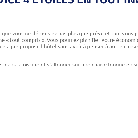
, que vous ne dépensiez pas plus que prévu et que vous p
ime « tout compris ». Vous pourrez planifier votre écono
ices que propose l’hôtel sans avoir à penser à autre cho
r dans la piscine et s’allonger sur une chaise longue en s
euner, le déjeuner, le dîner et vos snacks (apéritif/goûter
fraîchissements et glaces. Services disponibles dans nos 
et les glaces sont gratuits pendant les horaires d'activité.
 l’option « tout compris » car nous pensons à votre tranq
our parmi nous, sans penser à rien d'autre.