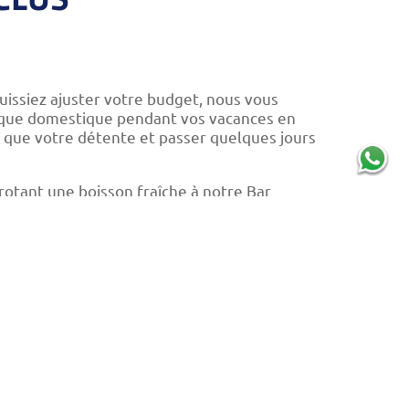
uissiez ajuster votre budget, nous vous
mique domestique pendant vos vacances en
se que votre détente et passer quelques jours
irotant une boisson fraîche à notre Bar
) sont compris, sans oublier une vaste
deux restaurants, Los Olivos et La Basílica,
uillité, pour vous permettre de vous