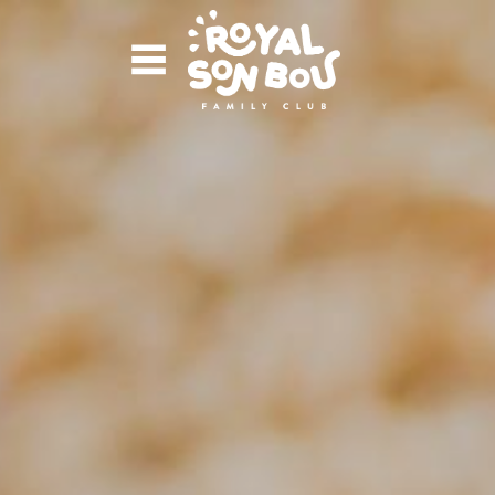
ACCUEIL
APPARTEMENTS
ACCÉDEZ À VOTRE COMP
L’HÔTEL
KIKOLAND
Courrier électronique
RESTAURANTS
PHOTOS ET VIDÉOS
Mot de passe
CONTACT
Vous avez oublié votre mot de passe?
OFFRES