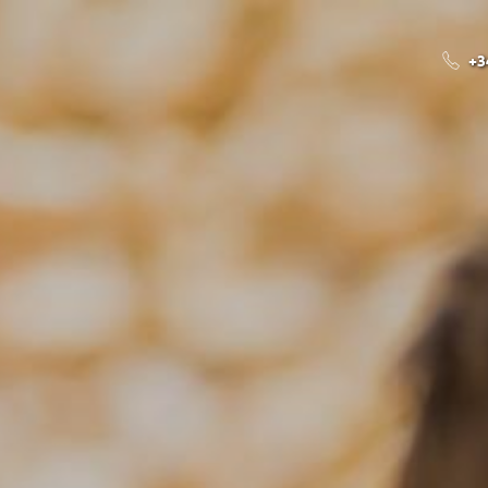
ACCUEIL
APPARTEMENTS
L’HÔTEL
KIKOLAND
+3
(0 à
(3 à 
(5 à
TE
(
(13
(0 à 2 ans)
(3 à 4 ans)
(5 à 6 ans)
(7 à 12 ans)
(13 à 17 ans)
DÉ