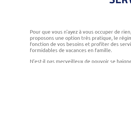
Pour que vous n'ayez à vous occuper de rien
proposons une option très pratique, le rég
fonction de vos besoins et profiter des serv
formidables de vacances en famille.
N’est-il pas merveilleux de pouvoir se baigne
Marés ?
Avec le régime « tout compris », le petit-déj
sélection de boissons de première marque, ra
et au Bar Marés. Et à Kikoland, les boissons 
À l’hôtel Royal Son Bou, nous vous proposons
reposer et de vous amuser pendant votre séj