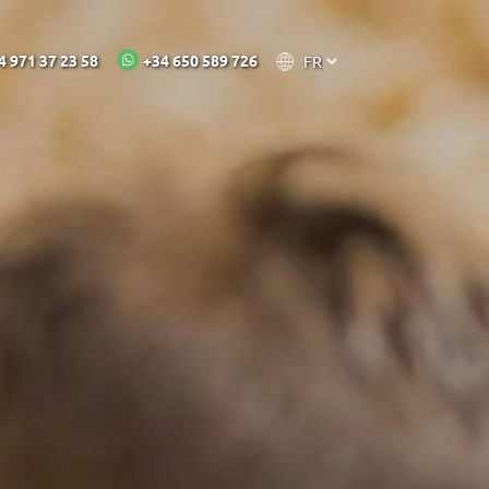
RESTAURANTS
PHOTOS ET VIDÉOS
CONTACT
+34 650 589 726
4 971 37 23 58
 2 ans)
4 ans)
 6 ans)
7 à 12 ans)
 à 17 ans)
MARRER SESSION