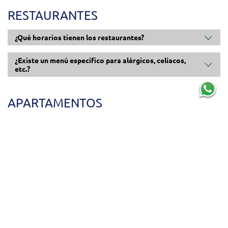
RESTAURANTES
¿Qué horarios tienen los restaurantes?
¿Existe un menú específico para alérgicos, celíacos,
etc.?
APARTAMENTOS
¿Las cunas y las tronas en el apartamento son
gratuitas?
¿La limpieza del apartamento es diaria?
¿Con qué frecuencia se cambian las sábanas?¿Y las
toallas?
¿Qué se incluye dentro del equipamiento de la cocina?