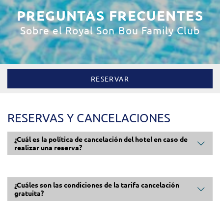
PREGUNTAS FRECUENTES
Sobre el Royal Son Bou Family Club
RESERVAR
RESERVAS Y CANCELACIONES
¿Cuál es la política de cancelación del hotel en caso de
realizar una reserva?
Dependen del tipo de tarifa que se haya seleccionado al realizar
la reserva: tarifa cancelación gratuita o tarifa semi-flexible.
¿Cuáles son las condiciones de la tarifa cancelación
gratuita?
Esta tarifa permite realizar cambios en la reserva (fechas de
entrada y/o salida, número de personas, régimen o tipo de