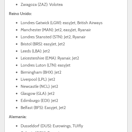
Zaragoza (ZAZ): Volotea
Reino Unido:
Londres Gatwick (LGW): easyJet, British Airways
Manchester (MAN): Jet2, easyJet, Ryanair
Londres Stansted (STN): Jet2, Ryanair
Bristol (BRS): easyJet, Jet2
Leeds (LBA): Jet2
Leicestershire (EMA): Ryanair, Jet2
Londres Luton (LTN): easyJet
Birmingham (BHX): Jet2
Liverpool (LPL): Jet2
Newcastle (NCL): Jet2
Glasgow (GLA): Jet2
Edimburgo (EDI): Jet2
Belfast (BFS): Easyjet, Jet2
Alemania:
Dusseldorf (DUS): Eurowings, TUIfly