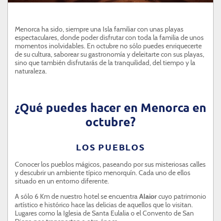
ATENCIÓN AL CLIENTE
Menorca ha sido, siempre una Isla familiar con unas playas
SON BOU
espectaculares, donde poder disfrutar con toda la familia de unos
momentos inolvidables. En octubre no sólo puedes enriquecerte
PROFESIONALES
de su cultura, saborear su gastronomía y deleitarte con sus playas,
sino que también disfrutarás de la tranquilidad, del tiempo y la
naturaleza.
¿Qué puedes hacer en Menorca en
octubre?
LOS PUEBLOS
Conocer los pueblos mágicos, paseando por sus misteriosas calles
y descubrir un ambiente típico menorquín. Cada uno de ellos
situado en un entorno diferente.
A sólo 6 Km de nuestro hotel se encuentra
Alaior
cuyo patrimonio
artístico e histórico hace las delicias de aquellos que lo visitan.
Lugares como la Iglesia de Santa Eulalia o el Convento de San