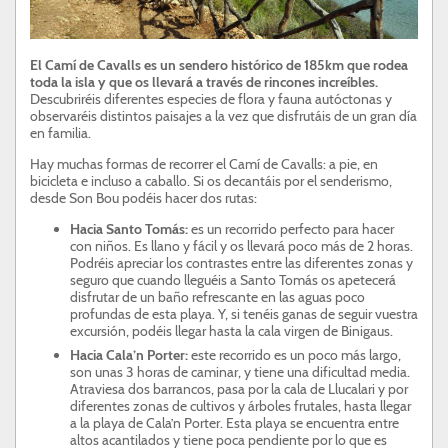
El Camí de Cavalls es un sendero histórico de 185km que rodea
toda la isla y que os llevará a través de rincones increíbles.
Descubriréis diferentes especies de flora y fauna autóctonas y
observaréis distintos paisajes a la vez que disfrutáis de un gran día
en familia.
Hay muchas formas de recorrer el Camí de Cavalls: a pie, en
bicicleta e incluso a caballo. Si os decantáis por el senderismo,
desde Son Bou podéis hacer dos rutas:
Hacia Santo Tomás:
es un recorrido perfecto para hacer
con niños. Es llano y fácil y os llevará poco más de 2 horas.
Podréis apreciar los contrastes entre las diferentes zonas y
seguro que cuando lleguéis a Santo Tomás os apetecerá
disfrutar de un baño refrescante en las aguas poco
profundas de esta playa. Y, si tenéis ganas de seguir vuestra
excursión, podéis llegar hasta la cala virgen de Binigaus.
Hacia Cala’n Porter:
este recorrido es un poco más largo,
son unas 3 horas de caminar, y tiene una dificultad media.
Atraviesa dos barrancos, pasa por la cala de Llucalari y por
diferentes zonas de cultivos y árboles frutales, hasta llegar
a la playa de Cala’n Porter. Esta playa se encuentra entre
altos acantilados y tiene poca pendiente por lo que es