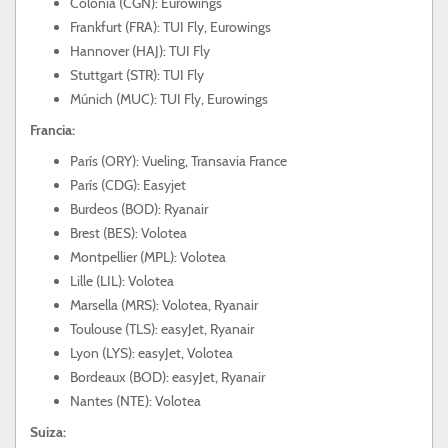
Colonia (CGN): Eurowings
Frankfurt (FRA): TUI Fly, Eurowings
Hannover (HAJ): TUI Fly
Stuttgart (STR): TUI Fly
Múnich (MUC): TUI Fly, Eurowings
Francia:
París (ORY): Vueling, Transavia France
París (CDG): Easyjet
Burdeos (BOD): Ryanair
Brest (BES): Volotea
Montpellier (MPL): Volotea
Lille (LIL): Volotea
Marsella (MRS): Volotea, Ryanair
Toulouse (TLS): easyJet, Ryanair
Lyon (LYS): easyJet, Volotea
Bordeaux (BOD): easyJet, Ryanair
Nantes (NTE): Volotea
Suiza: