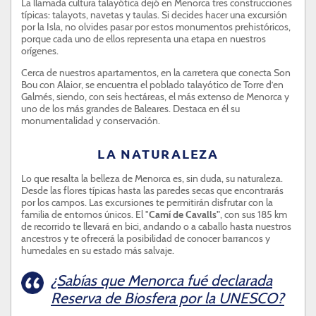
La llamada cultura talayótica dejó en Menorca tres construcciones
típicas: talayots, navetas y taulas. Si decides hacer una excursión
por la Isla, no olvides pasar por estos monumentos prehistóricos,
porque cada uno de ellos representa una etapa en nuestros
orígenes.
Cerca de nuestros apartamentos, en la carretera que conecta Son
Bou con Alaior, se encuentra el poblado talayótico de Torre d’en
Galmés, siendo, con seis hectáreas, el más extenso de Menorca y
uno de los más grandes de Baleares. Destaca en él su
monumentalidad y conservación.
LA NATURALEZA
Lo que resalta la belleza de Menorca es, sin duda, su naturaleza.
Desde las flores típicas hasta las paredes secas que encontrarás
por los campos. Las excursiones te permitirán disfrutar con la
familia de entornos únicos. El "
Camí de Cavalls"
, con sus 185 km
de recorrido te llevará en bici, andando o a caballo hasta nuestros
ancestros y te ofrecerá la posibilidad de conocer barrancos y
humedales en su estado más salvaje.
¿Sabías que Menorca fué declarada
Reserva de Biosfera por la UNESCO?