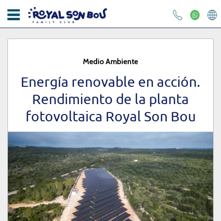
INICIO
APARTAMENTOS
Medio Ambiente
ROYAL SON BOU
Energía renovable en acción.
Rendimiento de la planta
KIKOLAND
fotovoltaica Royal Son Bou
Correo electrónico
RESTAURANTES
FOTOS Y VÍDEOS
Contraseña
CONTACTO
OFERTAS
¿Has olvidado tu contraseña?
BLOG
INICIAR SESIÓN
RESPONSABILIDAD SOCIAL