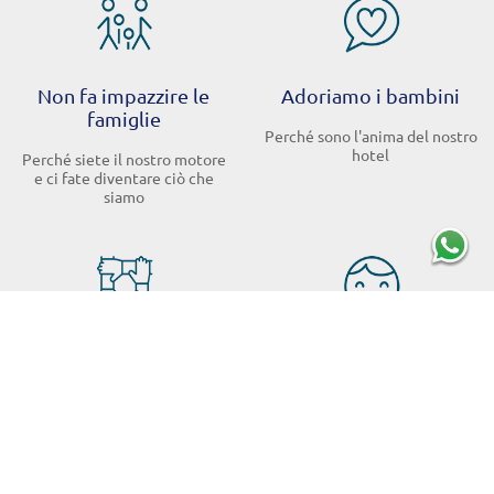
Non fa impazzire le
Adoriamo i bambini
famiglie
Perché sono l'anima del nostro
hotel
Perché siete il nostro motore
e ci fate diventare ciò che
siamo
Facciamo squadra
Proteggiamo l'infanzia
Perché sappiamo che tutti
Perché collaboriamo con
insieme possiamo offrirti delle
Unicef nella difesa dei diritti
vacanze indimenticabili
dei bambini nel mondo