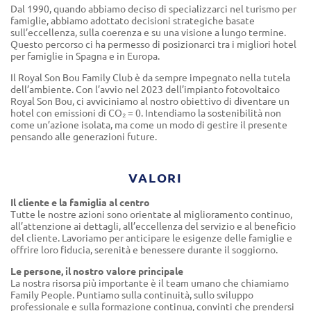
Dal 1990, quando abbiamo deciso di specializzarci nel turismo per
famiglie, abbiamo adottato decisioni strategiche basate
sull’eccellenza, sulla coerenza e su una visione a lungo termine.
Questo percorso ci ha permesso di posizionarci tra i migliori hotel
per famiglie in Spagna e in Europa.
Il Royal Son Bou Family Club è da sempre impegnato nella tutela
dell’ambiente. Con l’avvio nel 2023 dell’impianto fotovoltaico
Royal Son Bou, ci avviciniamo al nostro obiettivo di diventare un
hotel con emissioni di CO₂ = 0. Intendiamo la sostenibilità non
come un’azione isolata, ma come un modo di gestire il presente
pensando alle generazioni future.
VALORI
Il cliente e la famiglia al centro
Tutte le nostre azioni sono orientate al miglioramento continuo,
all’attenzione ai dettagli, all’eccellenza del servizio e al beneficio
del cliente. Lavoriamo per anticipare le esigenze delle famiglie e
offrire loro fiducia, serenità e benessere durante il soggiorno.
Le persone, il nostro valore principale
La nostra risorsa più importante è il team umano che chiamiamo
Family People. Puntiamo sulla continuità, sullo sviluppo
professionale e sulla formazione continua, convinti che prendersi