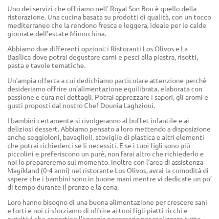
Uno dei servizi che offriamo nell’ Royal Son Bou è quello della
ristorazione. Una cucina basata su prodotti di qualità, con un tocco
mediterraneo che la rendono fresca e leggera, ideale per le calde
giornate dell’estate Minorchina.
Abbiamo due differenti opzioni: i Ristoranti Los Olivos e La
Basílica dove potrai degustare carni e pesci alla piastra, risotti,
pasta e tavole tematiche.
Un’ampia offerta a cui dedichiamo particolare attenzione perchè
desideriamo offrire un’alimentazione equilibrata, elaborata con
passione e cura nei dettagli. Potrai apprezzare i sapori, gli aromi e
gusti proposti dal nostro Chef Dounia Laghzioui.
I bambini certamente si rivolgeranno al buffet infantile e ai
deliziosi dessert. Abbiamo pensato a loro mettendo a disposizione
anche seggioloni, bavaglioli, stoviglie di plastica e altri elementi
che potrai richiederci se li necessiti. E se i tuoi figli sono più
piccolini e preferiscono un purè, non farai altro che richiederlo e
noi lo prepareremo sul momento. Inoltre con l’area di assistenza
Magikland (0-4 anni) nel ristorante Los Olivos, avrai la comodità di
sapere che i bambini sono in buone mani mentre vi dedicate un po’
di tempo durante il pranzo e la cena.
Loro hanno bisogno di una buona alimentazione per crescere sani
e forti e noi ci sforziamo di offrire ai tuoi figli piatti ricchi e
nutritivi che apportino l’energia necessaria per realizzare tutte