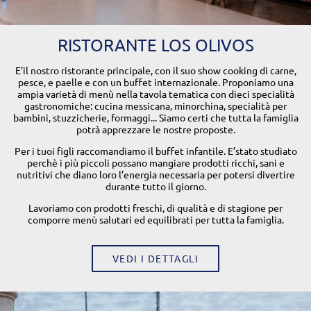
RISTORANTE LOS OLIVOS
E’il nostro ristorante principale, con il suo show cooking di carne,
pesce, e paelle e con un buffet internazionale. Proponiamo una
ampia varietà di menù nella tavola tematica con dieci specialità
gastronomiche: cucina messicana, minorchina, specialità per
bambini, stuzzicherie, formaggi... Siamo certi che tutta la famiglia
potrà apprezzare le nostre proposte.
Per i tuoi figli raccomandiamo il buffet infantile. E’stato studiato
perchè i più piccoli possano mangiare prodotti ricchi, sani e
nutritivi che diano loro l’energia necessaria per potersi divertire
durante tutto il giorno.
Lavoriamo con prodotti freschi, di qualità e di stagione per
comporre menù salutari ed equilibrati per tutta la famiglia.
VEDI I DETTAGLI