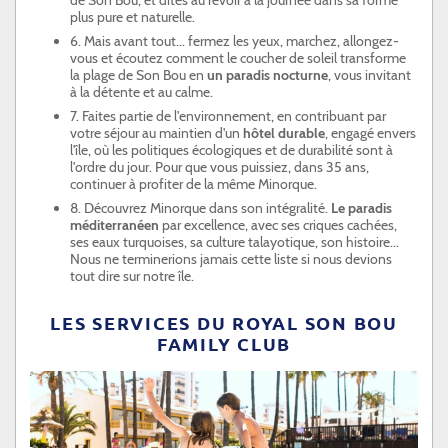
de Son Bou, et dites au revoir à la journée dans sa forme
plus pure et naturelle.
6. Mais avant tout... fermez les yeux, marchez, allongez-
vous et écoutez comment le coucher de soleil transforme
la plage de Son Bou en
un paradis nocturne
, vous invitant
à la détente et au calme.
7. Faites partie de l'environnement, en contribuant par
votre séjour au maintien d'un
hôtel durable
, engagé envers
l'île, où les politiques écologiques et de durabilité sont à
l'ordre du jour. Pour que vous puissiez, dans 35 ans,
continuer à profiter de la même Minorque.
8. Découvrez Minorque dans son intégralité.
Le paradis
méditerranéen
par excellence, avec ses criques cachées,
ses eaux turquoises, sa culture talayotique, son histoire...
Nous ne terminerions jamais cette liste si nous devions
tout dire sur notre île.
LES SERVICES DU ROYAL SON BOU
FAMILY CLUB