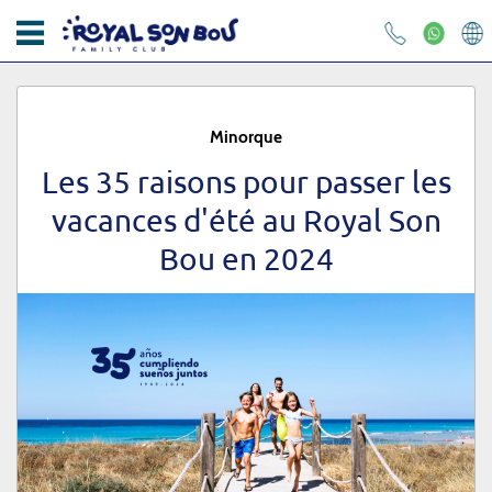
ACCUEIL
APPARTEMENTS
Minorque
L’HÔTEL
Les 35 raisons pour passer les
vacances d'été au Royal Son
KIKOLAND
Bou en 2024
Courrier électronique
RESTAURANTS
PHOTOS ET VIDÉOS
Mot de passe
CONTACT
OFFRES
Vous avez oublié votre mot de passe?
BLOG
DÉMARRER SESSION
RESPONSABILITÉ SOCIALE