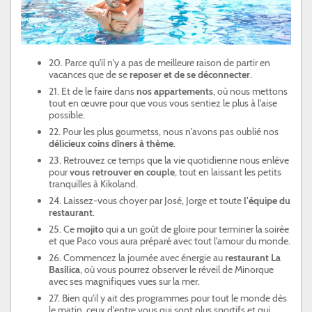
20. Parce qu'il n'y a pas de meilleure raison de partir en
vacances que de se
reposer et de se déconnecter
.
21. Et de le faire dans
nos appartements
, où nous mettons
tout en œuvre pour que vous vous sentiez le plus à l'aise
possible.
22. Pour les plus gourmetss, nous n'avons pas oublié nos
délicieux coins dîners à thème
.
23. Retrouvez ce temps que la vie quotidienne nous enlève
pour
vous retrouver en couple
, tout en laissant les petits
tranquilles à Kikoland.
24. Laissez-vous choyer par José, Jorge et toute
l'équipe du
restaurant
.
25. Ce
mojito
qui a un goût de gloire pour terminer la soirée
et que Paco vous aura préparé avec tout l'amour du monde.
26. Commencez la journée avec énergie au
restaurant La
Basílica
, où vous pourrez observer le réveil de Minorque
avec ses magnifiques vues sur la mer.
27. Bien qu'il y ait des programmes pour tout le monde dès
le matin, ceux d'entre vous qui sont plus sportifs et qui