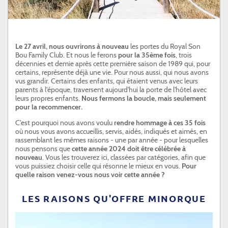
SERVICE CLIENTÈLE
SON BOU
Le 27 avril, nous ouvrirons à nouveau
les portes du Royal Son
PROFESSIONNELS
Bou Family Club. Et nous le ferons
pour la 35ème fois
, trois
décennies et demie après cette première saison de 1989 qui, pour
certains, représente déjà une vie. Pour nous aussi, qui nous avons
vus grandir. Certains des enfants, qui étaient venus avec leurs
parents à l'époque, traversent aujourd'hui la porte de l'hôtel avec
leurs propres enfants.
Nous fermons la boucle, mais seulement
pour la recommencer.
C'est pourquoi nous avons voulu
rendre hommage à ces 35 fois
où nous vous avons accueillis, servis, aidés, indiqués et aimés, en
rassemblant les mêmes raisons - une par année - pour lesquelles
nous pensons que
cette année 2024 doit être célébrée à
nouveau
. Vous les trouverez ici, classées par catégories, afin que
vous puissiez choisir celle qui résonne le mieux en vous.
Pour
quelle raison venez-vous nous voir cette année ?
LES RAISONS QU'OFFRE MINORQUE