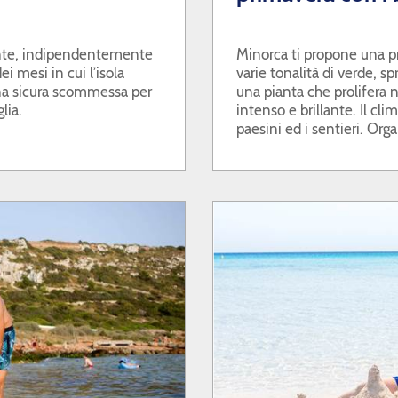
ente, indipendentemente
Minorca ti propone una pri
i mesi in cui l’isola
varie tonalità di verde, spr
una sicura scommessa per
una pianta che prolifera n
lia.
intenso e brillante. Il cli
paesini ed i sentieri. Or
bambini?