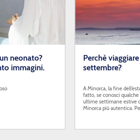
 un neonato?
Perchè viaggiare
to immagini.
settembre?
ioso
A Minorca, la fine dell’es
fatto, se conosci qualche 
ultime settimane estive o
Minorca più autentica. P