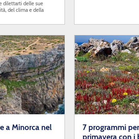
 dilettarti delle sue
tà, del clima e della
re a Minorca nel
7 programmi per 
primavera con i