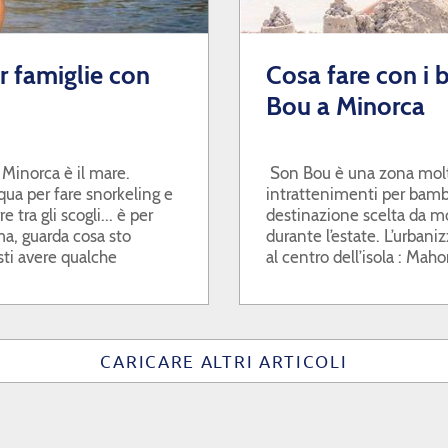
r famiglie con
Cosa fare con i 
Bou a Minorca
 Minorca è il mare.
Son Bou è una zona molto
qua per fare snorkeling e
intrattenimenti per bambi
 tra gli scogli... è per
destinazione scelta da mo
a, guarda cosa sto
durante l’estate. L’urbani
sti avere qualche
al centro dell’isola : Mah
gge per famiglie di
mentre Ciutadella è a cir
qualunque punto dell’isol
CARICARE ALTRI ARTICOLI