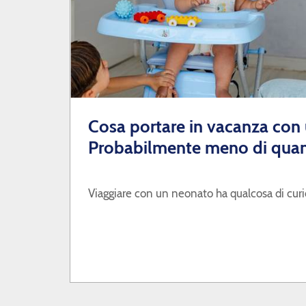
BLOG
RESPONSABILITÀ SOCIALE
SERVIZIO CLIENTI
SON BOU
Cosa portare in vacanza con
PROFESSIONISTI
Probabilmente meno di quan
Viaggiare con un neonato ha qualcosa di cur