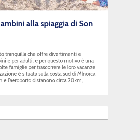
bambini alla spiaggia di Son
 tranquilla che offre divertimenti e
ni e per adulti, e per questo motivo è una
lte famiglie per trascorrere le loro vacanze
zzazione è situata sulla costa sud di MInorca,
on e l’aeroporto distanono circa 20km,
ca 40km, per cui è facile muoversi verso
a.