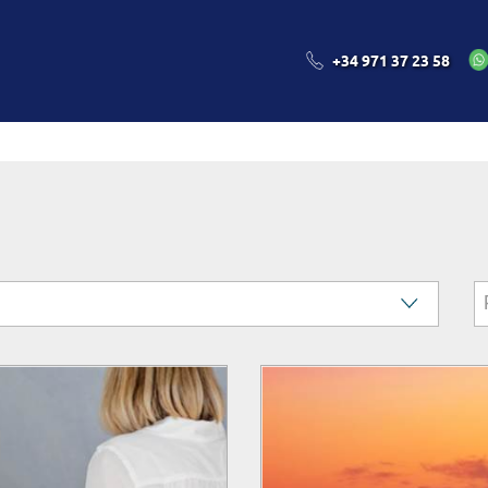
HOME
APPARTAMENTI
ROYAL SON BOU
KIKOLAN
+34 971 37 23 58
ACCEDI AL TU
(da 0 a 2 anni)
Posta elettronica
(da 3 a 4 anni)
(da 5 a 6 anni)
Password
(da 7 a 12 anni)
Hai dimenticato la tua pas
(da 13 a 17 anni)