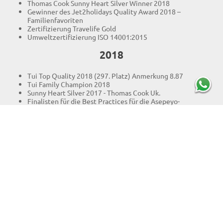
Thomas Cook Sunny Heart Silver Winner 2018
Gewinner des Jet2holidays Quality Award 2018 –
Familienfavoriten
Zertifizierung Travelife Gold
Umweltzertifizierung ISO 14001:2015
2018
Tui Top Quality 2018 (297. Platz) Anmerkung 8.87
Tui Family Champion 2018
Sunny Heart Silver 2017 - Thomas Cook Uk.
Finalisten für die Best Practices für die Asepeyo-
Risikokontrolle.
Holidaycheck Award Gold für die Verleihung zum 5. Mal in
Folge.
HoldiayCheck Award 2018:
Familie – 3 drittplatzierte Familienhotels in Spanien
Badeurlaub – 13. Platz Hotel in Spanien
Alle Kategorien: Hotel auf Platz 14 in Spanien
Guest Review Award 2017 von Booking.com
(Durchschnittsnote 9,1)
Tripadvisor Travellers Choice Award 2018 als drittbestes
Hotel in Spanien für Familien sowie auf Platz 18 in Europa.
Trivago Local Awards 2018 in Anerkennung der hohen
Bewertungen, die es von Gästen in der Kategorie
Alternative Unterkünfte auf den Balearen erhalten hat.